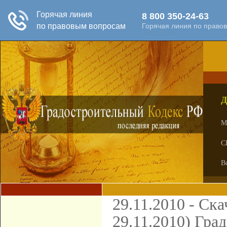
Д
М
С
В
29.11.2010 - Ск
29.11.2010) Гра