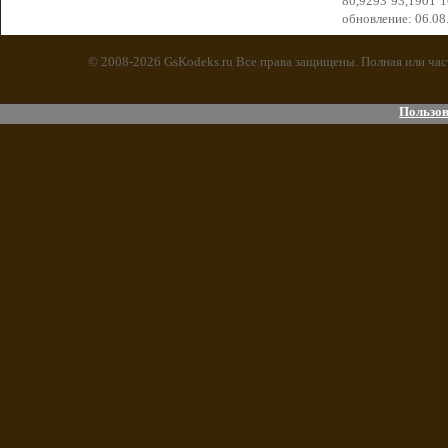
80,9293
93,1901
1
обновление: 06.08
© 2008-2026 GsKodeks.ru Все права защищены. Полная или час
Пользов